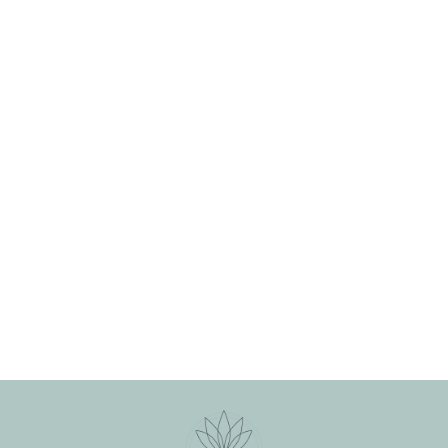
Ik wandel graag meer dan 10 kilometer, en zelfs 4
keer de Nijmeegse vierdaagse heb gelopen
Ik hou niet van broeken met een rits
Ik lees minimaal 1 (studie) boek per week
Ik hou van de lente en de zomer in mijn hangmat
boek lezen of moestuinieren
Ikke zelluf doen waren mijn eerste woorden
Ik strijk nooit en hou ook bewust rekening al bij
kopen van kleding.