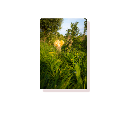
Mijn manier van werken is realistisch en down to
earth. ELS staat voor Earth, Life, Soul, en zo run ik
ook mijn bedrijf, met praktische tips en
oefeningen. Ik werk snel en doorzie snel wat jij
nodig hebt. Ik ben op hetzelfde pad geweest als
waar jij nu staat, dus ik begrijp je volkomen.