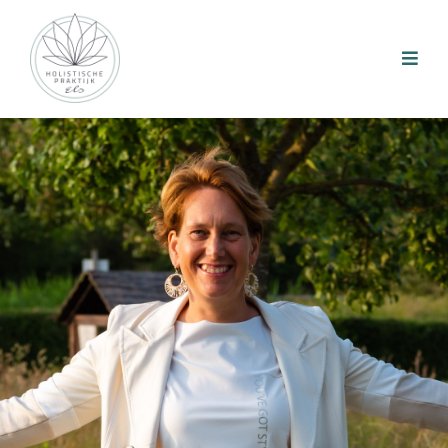
Herprogrammeer je brein en
heel je pijn
in 7 weken